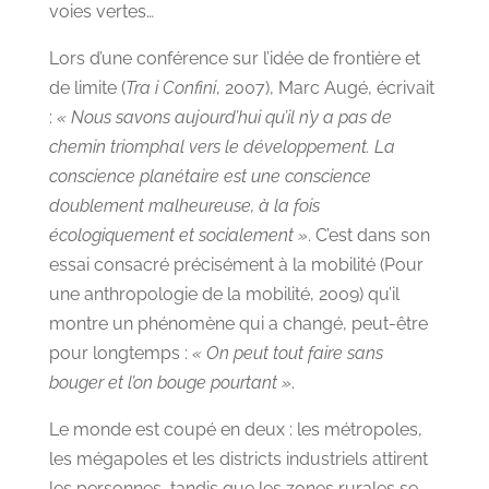
voies vertes…
Lors d’une conférence sur l’idée de frontière et
de limite (
Tra i Confini
, 2007), Marc Augé, écrivait
:
« Nous savons aujourd’hui qu’il n’y a pas de
chemin triomphal vers le développement. La
conscience planétaire est une conscience
doublement malheureuse, à la fois
écologiquement et socialement »
. C’est dans son
essai consacré précisément à la mobilité (Pour
une anthropologie de la mobilité, 2009) qu’il
montre un phénomène qui a changé, peut-être
pour longtemps :
« On peut tout faire sans
bouger et l’on bouge pourtant »
.
Le monde est coupé en deux : les métropoles,
les mégapoles et les districts industriels attirent
les personnes, tandis que les zones rurales se