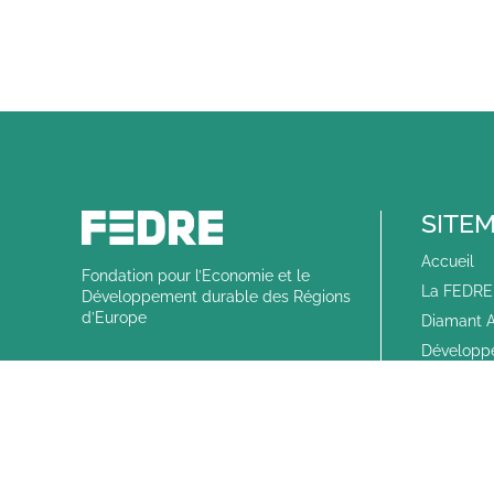
SITE
Accueil
Fondation pour l’Economie et le
La FEDRE 
Développement durable des Régions
d’Europe
Diamant A
Développ
Coopérat
Agenda