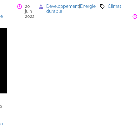
20
Développement
|
Energie
Climat
juin
durable
ie
2022
is
éo