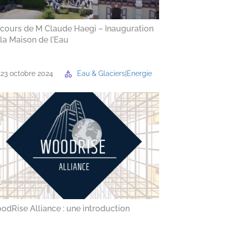
scours de M Claude Haegi – Inauguration
la Maison de l’Eau
e
|
Région
23 octobre 2024
Eau & Glaciers
|
Energie
dRise Alliance : une introduction