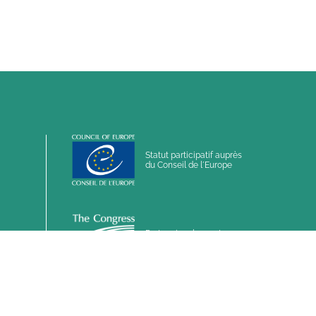
Statut participatif auprès
du Conseil de l´Europe
Partenaire observateur
auprès du Congrès des
pouvoirs locaux et
régionaux