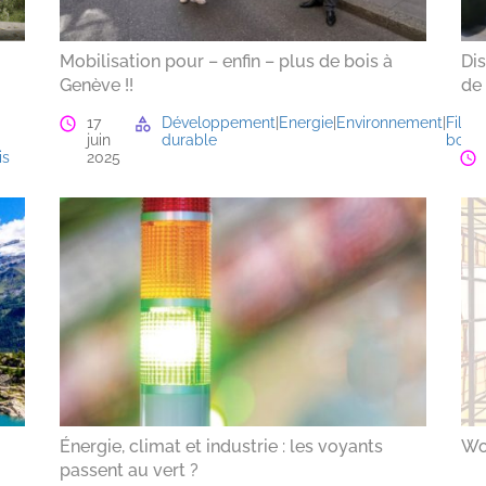
Mobilisation pour – enfin – plus de bois à
Di
Genève !!
de 
17
Développement
|
Energie
|
Environnement
|
Filièr
juin
durable
bois
is
2025
Énergie, climat et industrie : les voyants
Woo
passent au vert ?