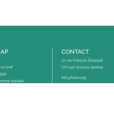
MAP
CONTACT
17, rue François-Dussaud
en bref
CH-1227 Acacias-Genève
lpin
info@fedre.org
ement durable
haegi@fedre.org
ion Européenne
fsaint-ouen@fedre.org