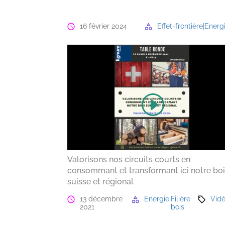
16 février 2024
Effet-frontière
|
Energ
Valorisons nos circuits courts en
consommant et transformant ici notre bo
suisse et régional
13 décembre
Energie
|
Filière
Vid
2021
bois