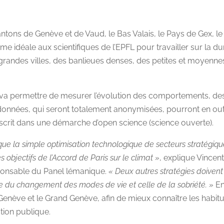
ons de Genève et de Vaud, le Bas Valais, le Pays de Gex, le C
déale aux scientifiques de l’EPFL pour travailler sur la dura
 grandes villes, des banlieues denses, des petites et moyennes
e va permettre de mesurer l’évolution des comportements, d
 données, qui seront totalement anonymisées, pourront en out
’inscrit dans une démarche d’open science (science ouverte).
ue la simple optimisation technologique de secteurs stratégique
 objectifs de l’Accord de Paris sur le climat »
, explique Vincen
sponsable du Panel lémanique.
« Deux autres stratégies doivent
e du changement des modes de vie et celle de la sobriété. »
En
 Genève et le Grand Genève, afin de mieux connaître les hab
ction publique.