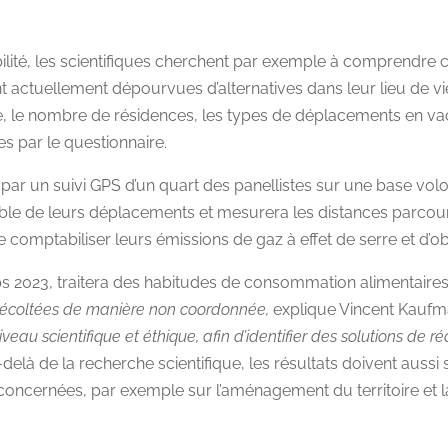
bilité, les scientifiques cherchent par exemple à comprendre
t actuellement dépourvues d’alternatives dans leur lieu de v
, le nombre de résidences, les types de déplacements en vaca
 par le questionnaire.
ar un suivi GPS d’un quart des panellistes sur une base vol
mble de leurs déplacements et mesurera les distances parco
comptabiliser leurs émissions de gaz à effet de serre et d’ob
s 2023, traitera des habitudes de consommation alimentaire
 récoltées de manière non coordonnée,
explique Vincent Kauf
veau scientifique et éthique, afin d’identifier des solutions de r
delà de la recherche scientifique, les résultats doivent aussi 
concernées, par exemple sur l’aménagement du territoire et la