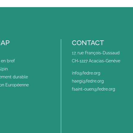
MAP
CONTACT
17, rue François-Dussaud
en bref
CH-1227 Acacias-Genève
lpin
info@fedre.org
ement durable
haegi@fedre.org
ion Européenne
fsaint-ouen@fedre.org