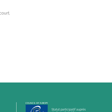
court.
Statut participatif auprès