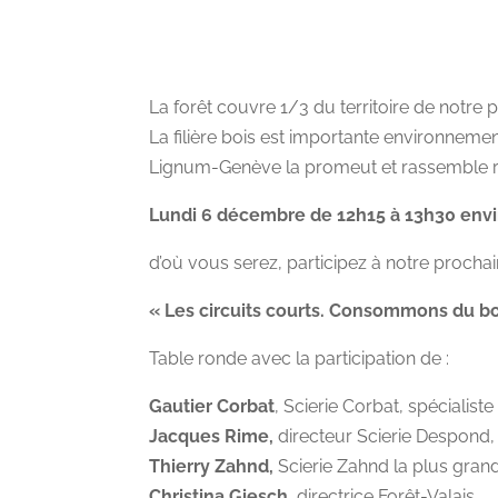
La forêt couvre 1/3 du territoire de notre 
La filière bois est importante environne
Lignum-Genève la promeut et rassemble ré
Lundi 6 décembre de 12h15 à 13h30 env
d’où vous serez, participez à notre proch
« Les circuits courts. Consommons du boi
Table ronde avec la participation de :
Gautier Corbat
, Scierie Corbat, spécialiste
Jacques Rime,
directeur Scierie Despond, 
Thierry Zahnd,
Scierie Zahnd la plus gran
Christina Giesch,
directrice Forêt-Valais,